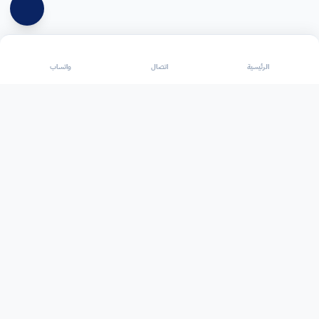
الرئيسية
اتصال
واتساب
اسبارك للخدمات الكهربائية
تصميم شركة Reflow | م. خالد خاطر
الشركة الرائدة في حلول الكهرباء المنزلية والصناعية بالرياض. جودة، أمان،
وسرعة.
روابط سريعة
خدماتنا