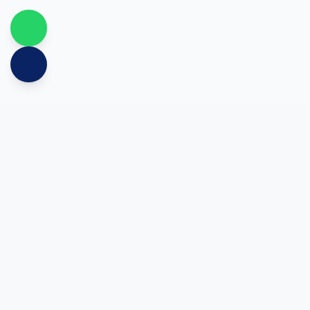
تواصل معنا
الرياض، المملكة العربية السعودية
+966539247092
info@spark-electric.sa
واتساب +966539247092