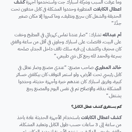
وما عرفت السبب وشركة اسبارك جت واستخدموا أجهزة
كشف
اعطال الكابلات
المتطورة وحددوا المشكلة في كابل مدفون تحت
الحديقة والشغل كان سريع ونظيف، وما كسروا إلا مكان صغير
جدًا.”
أم عبدالله
تشارك: “صار عندنا تماس كهربائي في المطبخ وخفت
على البيت، فاتصلت على اسبارك وجاوني في أقل من ساعة والفني
كان محترف واكتشف إن فيه سلك تالف داخل الجدار، صلحه
بسرعة والحمد لله رجع كل شي طبيعي.”
خالد المطيري
صاحب مصنع: “عندي مصنع وصار عطل في
كابل رئيسي تحت الأرض، ولو استمر التوقف كان بيكلفني خسائر
كبيرة، وفريق اسبارك كان عندهم خبرة وأجهزة حديثة، وحددوا
المشكلة بدقة، والإصلاح تم في نفس اليوم والمصنع رجع
يشتغل.”
كم يستغرق كشف عطل الكابل؟
كشف اعطال الكابلات
باستخدام الأجهزة الحديثة عادة ياخذ
من ساعة إلى 3 ساعات حسب طول الكابل وتعقيد المشكلة،
والفني يفحص الدائرة، يستخدم الأجهزة لتحديد المكان، ثم