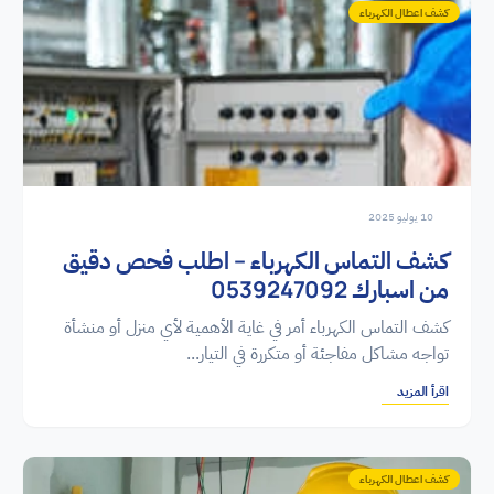
كشف اعطال الكهرباء
10 يوليو 2025
كشف التماس الكهرباء – اطلب فحص دقيق
من اسبارك 0539247092
كشف التماس الكهرباء أمر في غاية الأهمية لأي منزل أو منشأة
تواجه مشاكل مفاجئة أو متكررة في التيار...
اقرأ المزيد
كشف اعطال الكهرباء