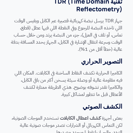
تقنية TDR (Time Domain
Reflectometry)
جهاز TDR يرسل نبضة كهربائية قصيرة عبر الكابل ويقيس الوقت
اللي تاخذه النبضة للرجوع وفي النقطة اللي فيها عطل (قطع،
تماس، أو تلف في العزل)، جزء من النبضة يرتد ومن خلال حساب
الوقت وسرعة انتقال الإشارة في الكابل، الجهاز يحدد المسافة بدقة
عالية (خطأ أقل من 1%).
التصوير الحراري
الكاميرا الحرارية تكشف النقاط الساخنة في الكابلات. المكان اللي
فيه مقاومة عالية أو وصلة سيئة يسخن أكثر من باقي الكابل،
والكاميرا تقدر تشوفه بوضوح. هذي الطريقة ممتازة لكشف
الأعطال قبل ما تتطور لمشاكل كبيرة.
الكشف الصوتي
بعض أجهزة
كشف اعطال الكابلات
تستخدم الموجات الصوتية،
لكن التماس الكهربائي أو الشرارات تصدر موجات صوتية عالية
التردد، والجهاز يلتقطها ويحدد مصدرها.