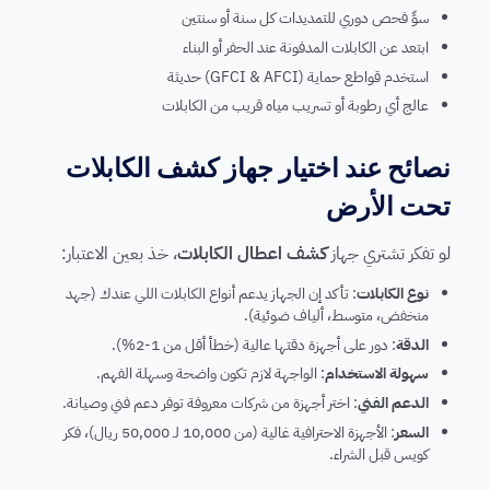
سوِّ فحص دوري للتمديدات كل سنة أو سنتين
ابتعد عن الكابلات المدفونة عند الحفر أو البناء
استخدم قواطع حماية (GFCI & AFCI) حديثة
عالج أي رطوبة أو تسريب مياه قريب من الكابلات
نصائح عند اختيار جهاز كشف الكابلات
تحت الأرض
لو تفكر تشتري جهاز
كشف اعطال الكابلات
، خذ بعين الاعتبار:
نوع الكابلات
: تأكد إن الجهاز يدعم أنواع الكابلات اللي عندك (جهد
منخفض، متوسط، ألياف ضوئية).
الدقة
: دور على أجهزة دقتها عالية (خطأ أقل من 1-2%).
سهولة الاستخدام
: الواجهة لازم تكون واضحة وسهلة الفهم.
الدعم الفني
: اختر أجهزة من شركات معروفة توفر دعم فني وصيانة.
السعر
: الأجهزة الاحترافية غالية (من 10,000 لـ 50,000 ريال)، فكر
كويس قبل الشراء.