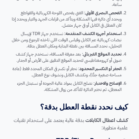
ساعة.
الفحص البصري الأولي
: الفني يفحص اللوحة الكهربائية والقواطع
ويحدد أي دائرة فيها المشكلة ويتأكد من قراءات الجهد والتيار ويحدد إذا
كان العطل في الكابل أو في جهاز متصل.
استخدام أجهزة الكشف المتقدمة
: نستخدم جهاز TDR لإرسال
نبضات كهربائية عبر الكابل وقياس الوقت اللي تاخذه للرجوع ومن خلال
التحليل، نحدد المسافة بين نقطة البداية ومكان العطل بدقة.
تحديد الموقع الفيزيائي
: بعد معرفة المسافة، نستخدم جهاز كشف
صوتي أو كهرومغناطيسي لتحديد الموقع الدقيق على الأرض أو الجدار.
الحفر أو التكسير المحدود
: نحفر أو نكسر في المكان المحدد فقط (عادة
مساحة صغيرة جدًا)، ونكشف الكابل ونشوف نوع العطل.
الإصلاح والاختبار
: نصلح الكابل بمواد عالية الجودة أو نستبدل الجزء
المعطل، ثم نختبر الدائرة للتأكد من زوال المشكلة.
كيف نحدد نقطة العطل بدقة؟
كشف اعطال الكابلات
بدقة عالية يعتمد على استخدام تقنيات
علمية متطورة: