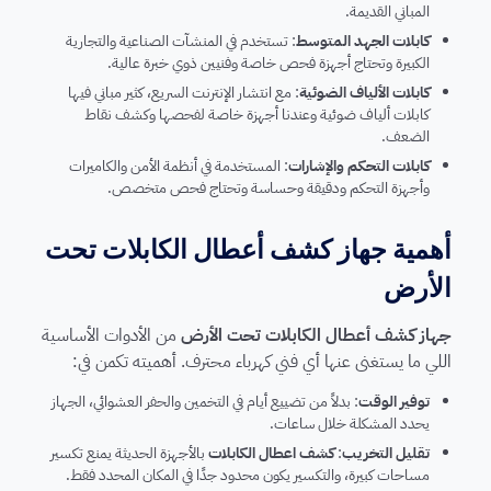
المباني القديمة.
كابلات الجهد المتوسط
: تستخدم في المنشآت الصناعية والتجارية
الكبيرة وتحتاج أجهزة فحص خاصة وفنيين ذوي خبرة عالية.
كابلات الألياف الضوئية
: مع انتشار الإنترنت السريع، كثير مباني فيها
كابلات ألياف ضوئية وعندنا أجهزة خاصة لفحصها وكشف نقاط
الضعف.
كابلات التحكم والإشارات
: المستخدمة في أنظمة الأمن والكاميرات
وأجهزة التحكم ودقيقة وحساسة وتحتاج فحص متخصص.
أهمية جهاز كشف أعطال الكابلات تحت
الأرض
جهاز كشف أعطال الكابلات تحت الأرض
من الأدوات الأساسية
اللي ما يستغنى عنها أي فني كهرباء محترف. أهميته تكمن في:
توفير الوقت
: بدلاً من تضييع أيام في التخمين والحفر العشوائي، الجهاز
يحدد المشكلة خلال ساعات.
تقليل التخريب
:
كشف اعطال الكابلات
بالأجهزة الحديثة يمنع تكسير
مساحات كبيرة، والتكسير يكون محدود جدًا في المكان المحدد فقط.