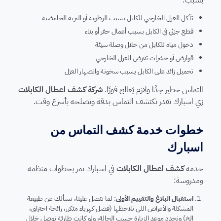
بسبب:
تآكل العزل الخارجي للكابل بسبب الرطوبة أو التربة الحامضية
قطع جزئي في الكابل بسبب أعمال حفر أو بناء
دخول مياه للكابل من خلال وصلة سيئة
قوارض أو حشرات تقرض العزل الخارجي
تحميل زائد على الكابل يسبب سخونة وانصهار العزل
التماس خطير جدًا ولازم يُعالج فورًا.
شركة كشف اعطال الكابلات
زي اسبارك تقدر تكتشف التماس بدقة وتصلحه بأسرع وقت.
خطوات خدمة كشف التماس من
اسبارك
خدمة
كشف اعطال الكابلات
في اسبارك تمر بخطوات منظمة
ومدروسة:
استقبال البلاغ والتقييم الأولي
: لما تتصل علينا، نسألك عن طبيعة
المشكلة والأعراض اللي تلاحظها (فصل كهرباء متكرر، رائحة احتراق،
إلخ) ونحدد موعد الزيارة حسب الحالة، ولو كانت طارئة نوصل خلال