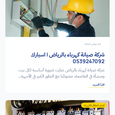
30 نوفمبر 2025
شركة صيانة كهرباء بالرياض | اسبارك
0539247092
شركة صيانة كهرباء بالرياض صارت ضرورة أساسية لكل بيت
ومنشأة في العاصمة، خصوصًا مع التطور الكبير في الأجهزة...
اقرأ المزيد
كشف اعطال الكهرباء