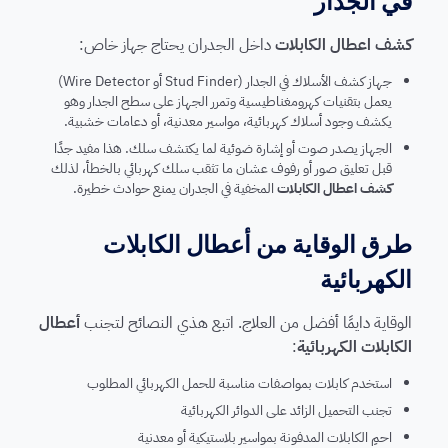
في الجدار
كشف اعطال الكابلات
داخل الجدران يحتاج جهاز خاص:
جهاز كشف الأسلاك في الجدار (Stud Finder أو Wire Detector)
يعمل بتقنيات كهرومغناطيسية وتمرر الجهاز على سطح الجدار وهو
يكشف وجود أسلاك كهربائية، مواسير معدنية، أو دعامات خشبية.
الجهاز يصدر صوت أو إشارة ضوئية لما يكتشف سلك. هذا مفيد جدًا
قبل تعليق صور أو رفوف عشان ما تثقب سلك كهربائي بالخطأ، لذلك
كشف اعطال الكابلات
المخفية في الجدران يمنع حوادث خطيرة.
طرق الوقاية من أعطال الكابلات
الكهربائية
الوقاية دايمًا أفضل من العلاج. اتبع هذي النصائح لتجنب
أعطال
الكابلات الكهربائية
:
استخدم كابلات بمواصفات مناسبة للحمل الكهربائي المطلوب
تجنب التحميل الزائد على الدوائر الكهربائية
احمِ الكابلات المدفونة بمواسير بلاستيكية أو معدنية