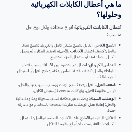
ما هي أعطال الكابلات الكهربائية
وحلولها؟
أعطال الكابلات الكهربائية
أنواع مختلفة ولكل نوع حل
مناسب:
القطع الكامل
: الكابل ينقطع بشكل كامل والكهرباء تنقطع تمامًا
والحل:
كشف اعطال الكابلات
بالأجهزة لتحديد المكان، ثم وصل
الكابل بوصلة آمنة أو استبدال الجزء المقطوع.
التماس الكهربائي
: اتصال غير مقصود بين الأسلاك يسبب فصل
القواطع والحل: كشف نقطة التماس بدقة، إصلاح العزل أو استبدال
الجزء التالف.
ضعف العزل
: العزل يضعف مع الوقت ويسبب تسريب تيار والحل:
قياس مقاومة العزل، ولو كانت منخفضة يُستبدل الكابل.
الوصلات السيئة
: وصلات غير محكمة تسبب سخونة ومقاومة عالية
والحل: إعادة عمل الوصلات بطريقة صحيحة باستخدام مواد عازلة
جيدة.
التآكل
: الرطوبة والأملاح تتلف الكابلات النحاسية والحل: استبدال
الكابلات التالفة واستخدام أنواع مقاومة للتآكل.