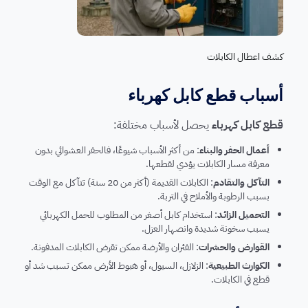
كشف اعطال الكابلات
أسباب قطع كابل كهرباء
قطع كابل كهرباء
يحصل لأسباب مختلفة:
أعمال الحفر والبناء
: من أكثر الأسباب شيوعًا، فالحفر العشوائي بدون
معرفة مسار الكابلات يؤدي لقطعها.
التآكل والتقادم
: الكابلات القديمة (أكثر من 20 سنة) تتآكل مع الوقت
بسبب الرطوبة والأملاح في التربة.
التحميل الزائد
: استخدام كابل أصغر من المطلوب للحمل الكهربائي
يسبب سخونة شديدة وانصهار العزل.
القوارض والحشرات
: الفئران والأرضة ممكن تقرض الكابلات المدفونة.
الكوارث الطبيعية
: الزلازل، السيول، أو هبوط الأرض ممكن تسبب شد أو
قطع في الكابلات.