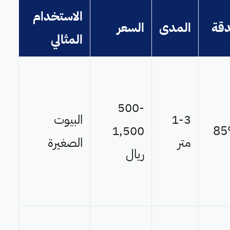
الاستخدام
دقة
المدى
السعر
المثالي
500-
1-3
البيوت
1,500
8
متر
الصغيرة
ريال