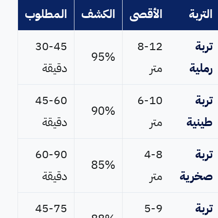
التربة
الأقصى
الكشف
المطلوب
تربة
8-12
30-45
95%
رملية
متر
دقيقة
تربة
6-10
45-60
90%
طينية
متر
دقيقة
تربة
4-8
60-90
85%
صخرية
متر
دقيقة
تربة
5-9
45-75