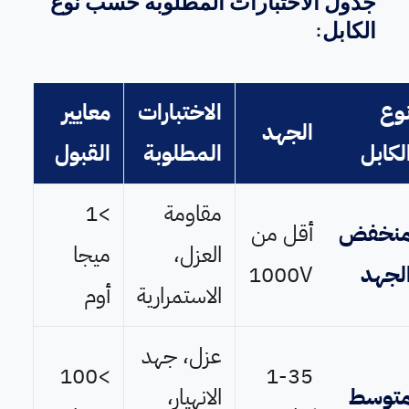
جدول الاختبارات المطلوبة حسب نوع
الكابل:
وع
الاختبارات
معايير
الجهد
لكابل
المطلوبة
القبول
مقاومة
>1
نخفض
أقل من
العزل،
ميجا
لجهد
1000V
الاستمرارية
أوم
عزل، جهد
>100
1-35
توسط
الانهيار،