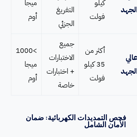
كيلو
ميجا
لجهد
التفريغ
فولت
أوم
الجزئي
جميع
أكثر من
>1000
الي
الاختبارات
35 كيلو
ميجا
لجهد
+ اختبارات
فولت
أوم
خاصة
فحص التمديدات الكهربائية: ضمان
الأمان الشامل