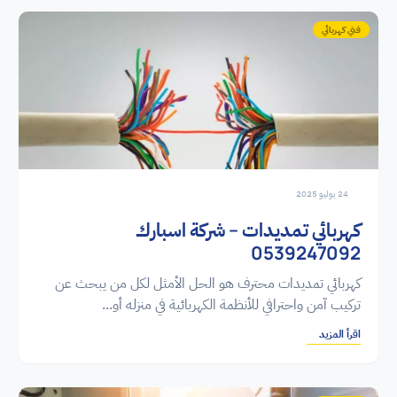
فني كهربائي
24 يوليو 2025
كهربائي تمديدات – شركة اسبارك
0539247092
كهربائي تمديدات محترف هو الحل الأمثل لكل من يبحث عن
تركيب آمن واحترافي للأنظمة الكهربائية في منزله أو...
اقرأ المزيد