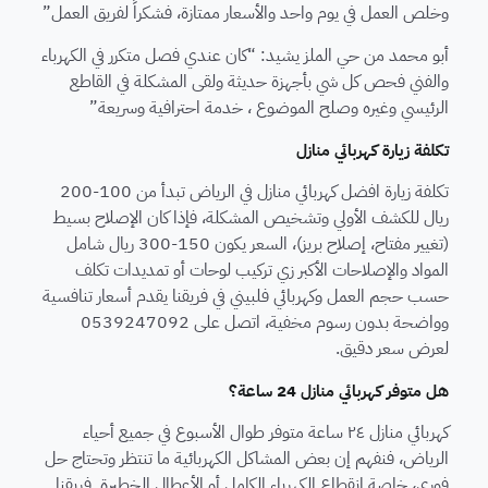
وخلص العمل في يوم واحد والأسعار ممتازة، فشكراً لفريق العمل”
أبو محمد من حي الملز يشيد: “كان عندي فصل متكرر في الكهرباء
والفني فحص كل شي بأجهزة حديثة ولقى المشكلة في القاطع
الرئيسي وغيره وصلح الموضوع ، خدمة احترافية وسريعة”
تكلفة زيارة كهربائي منازل
تكلفة زيارة افضل كهربائي منازل في الرياض تبدأ من 100-200
ريال للكشف الأولي وتشخيص المشكلة، فإذا كان الإصلاح بسيط
(تغيير مفتاح، إصلاح بريز)، السعر يكون 150-300 ريال شامل
المواد والإصلاحات الأكبر زي تركيب لوحات أو تمديدات تكلف
حسب حجم العمل وكهربائي فلبيني في فريقنا يقدم أسعار تنافسية
وواضحة بدون رسوم مخفية، اتصل على 0539247092
لعرض سعر دقيق.
هل متوفر كهربائي منازل 24 ساعة؟
كهربائي منازل ٢٤ ساعة متوفر طوال الأسبوع في جميع أحياء
الرياض، فنفهم إن بعض المشاكل الكهربائية ما تنتظر وتحتاج حل
فوري، خاصة انقطاع الكهرباء الكامل أو الأعطال الخطيرة. فريقنا