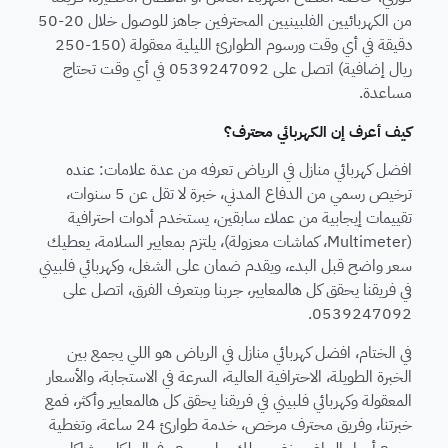
من الكهربائيين الفلبينيين المحترفين جاهز للوصول خلال 20-50
دقيقة في أي وقت ورسوم الطوارئ الليلية معقولة (150-250
ريال إضافية) اتصل على 0539247092 في أي وقت تحتاج
مساعدة.
كيف أعرف إن الكهربائي محترف؟
افضل كهربائي منازل في الرياض تعرفه من عدة علامات: عنده
ترخيص رسمي من الدفاع المدني، خبرة لا تقل عن 5 سنوات،
تقييمات إيجابية من عملاء سابقين، يستخدم أدوات احترافية
(Multimeter، كماشات معزولة)، يلتزم بمعايير السلامة، يعطيك
سعر واضح قبل البدء، ويقدم ضمان على الشغل، وكهربائي فلبيني
في فريقنا يحقق كل هالمعايير، جربنا وبتعرف الفرق، اتصل على
0539247092.
في الختام، افضل كهربائي منازل في الرياض هو اللي يجمع بين
الخبرة الطويلة، الاحترافية العالية، السرعة في الاستجابة، والأسعار
المعقولة وكهربائي فلبيني في فريقنا يحقق كل هالمعايير وأكثر، فمع
خبرتنا، وفريق محترف مرخص، خدمة طوارئ 24 ساعة، وتغطية