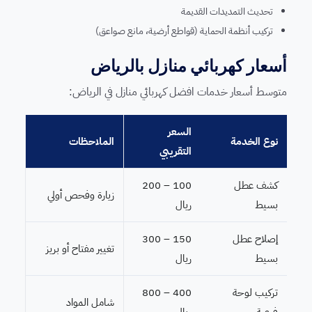
تحديث التمديدات القديمة
تركيب أنظمة الحماية (قواطع أرضية، مانع صواعق)
أسعار كهربائي منازل بالرياض
متوسط أسعار خدمات افضل كهربائي منازل في الرياض:
السعر
نوع الخدمة
الملاحظات
التقريبي
كشف عطل
100 – 200
زيارة وفحص أولي
بسيط
ريال
إصلاح عطل
150 – 300
تغيير مفتاح أو بريز
بسيط
ريال
تركيب لوحة
400 – 800
شامل المواد
فرعية
ريال