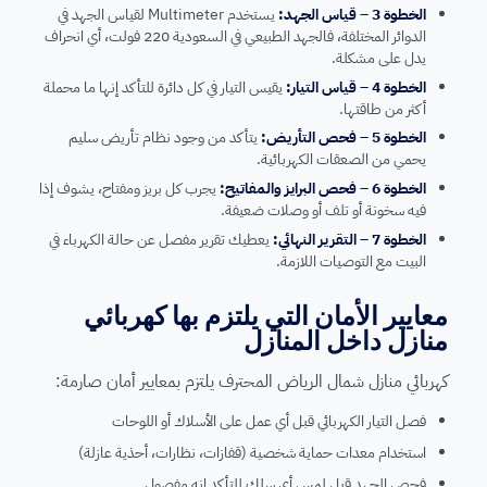
الخطوة 3 – قياس الجهد:
يستخدم Multimeter لقياس الجهد في
الدوائر المختلفة، فالجهد الطبيعي في السعودية 220 فولت، أي انحراف
يدل على مشكلة.
الخطوة 4 – قياس التيار:
يقيس التيار في كل دائرة للتأكد إنها ما محملة
أكثر من طاقتها.
الخطوة 5 – فحص التأريض:
يتأكد من وجود نظام تأريض سليم
يحمي من الصعقات الكهربائية.
الخطوة 6 – فحص البرايز والمفاتيح:
يجرب كل بريز ومفتاح، يشوف إذا
فيه سخونة أو تلف أو وصلات ضعيفة.
الخطوة 7 – التقرير النهائي:
يعطيك تقرير مفصل عن حالة الكهرباء في
البيت مع التوصيات اللازمة.
معايير الأمان التي يلتزم بها كهربائي
منازل داخل المنازل
كهربائي منازل شمال الرياض المحترف يلتزم بمعايير أمان صارمة:
فصل التيار الكهربائي قبل أي عمل على الأسلاك أو اللوحات
استخدام معدات حماية شخصية (قفازات، نظارات، أحذية عازلة)
فحص الجهد قبل لمس أي سلك للتأكد إنه مفصول