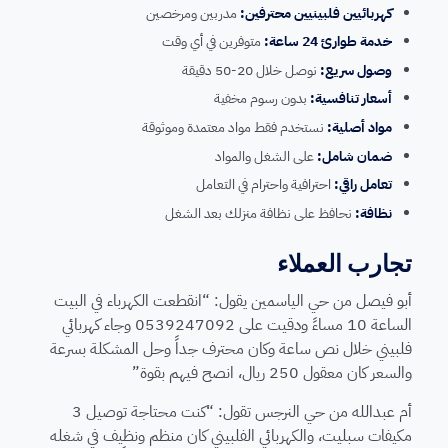
كهربائيين فلبينيين محترفين:
مدربين ومرخصين
خدمة طوارئ 24 ساعة:
متوفرين في أي وقت
وصول سريع:
نوصل خلال 20-50 دقيقة
أسعار تنافسية:
بدون رسوم مخفية
مواد أصلية:
نستخدم فقط مواد معتمدة وموثوقة
ضمان شامل:
على الشغل والمواد
تعامل راقي:
احترافية واحترام في التعامل
نظافة:
نحافظ على نظافة منزلك بعد الشغل
تجارب العملاء
أبو فيصل من حي الياسمين يقول: “انقطعت الكهرباء في البيت
الساعة 10 مساءً ودقيت على 0539247092 وجاء كهربائي
فلبيني خلال نص ساعة وكان محترف جداً وحل المشكلة بسرعة
والسعر كان معقول 250 ريال، انصح فيهم بقوة”
أم عبدالله من حي النرجس تقول: “كنت محتاجة توصيل 3
مكيفات سبليت، والكهربائي الفلبيني كان منظم ونظيف في شغله