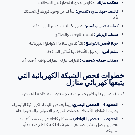
مفكات عازلة:
بمقابض معزولة لحماية من الصعقات
كاشف جهد بدون تلامس:
للتأكد من وجود كهرباء في الأسلاك
بأمان
كماشة قص وتقشير:
لقص الأسلاك وتقشير العزل بدقة
مثقاب كهربائي:
لتثبيت اللوحات والمفاتيح
جهاز فحص القواطع:
للتأكد من سلامة القواطع الكهربائية
سلم آمن:
للوصول للأسقف والأماكن المرتفعة
معدات حماية شخصية:
قفازات عازلة، نظارات واقية، أحذية أمان
خطوات فحص الشبكة الكهربائية التي
يتبعها كهربائي منازل
كهربائي منازل بالرياض محترف يتبع خطوات منظمة للفحص:
الخطوة 1 – الفحص البصري:
يبدأ بفحص اللوحة الكهربائية الرئيسية،
يشوف القواطع، الأسلاك، علامات الحرارة أو الاحتراق، والتنظيم العام.
الخطوة 2 – فحص القواطع:
يختبر كل قاطع على حدة، يتأكد إنه
يفصل ويوصل بشكل صحيح، ويشوف إذا فيه قواطع ضعيفة أو
محروقة.