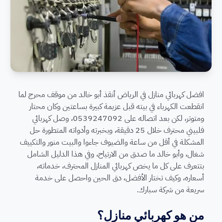
افضل كهربائي منازل في الرياض أنقذ أبو خالد من موقف محرج لما
انقطعت الكهرباء في بيته قبل عزيمة كبيرة بساعتين وكان محتار
ومتوتر، لكن بعد اتصاله على 0539247092، وصل كهربائي
فلبيني محترف خلال 25 دقيقة، وبخبرته وأدواته المتطورة حل
المشكلة في أقل من ساعة والضيوف جاءوا والبيت منور والتكييف
شغال، وأبو خالد ما صدق من الارتياح، وفي هذا الدليل الشامل
بتتعرف على كل ما يخص كهربائي المنازل المحترف، خدماته،
أسعاره، وكيف تختار الأفضل، دق الحين واحصل على خدمة
سريعة من شركة سبارك.
من هو كهربائي منازل؟