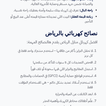
والصيانة تضمن جهد مستقر وحماية للأجهزة الغالية.
راحة البال:
تعرف إن كهرباء بيتك سليمة وآمنة يعطيك راحة نفسية.
زيادة قيمة العقار:
البيت اللي تمديداته ممتازة قيمته أعلى عند البيع أو
التأجير.
نصائح كهربائي بالرياض
افضل كهربائي منازل الرياض يقدم هالنصائح المهمة:
لا تحمّل البرايز بأكثر من طاقتها – استخدم مشترك واحد فقط في
كل بريز
افحص التمديدات كل 5 سنوات للتأكد من سلامتها
استبدل المفاتيح والبرايز اللي فيها سخونة أو تلف فوراً
استخدم قواطع حماية أرضية (GFCI) في الحمامات والمطابخ
لا تستخدم أسلاك تمديد بشكل دائم – هي للاستخدام المؤقت
فقط
ابعد الكابلات عن المياه والحرارة
علّم أطفالك مخاطر الكهرباء وأهمية الحذر