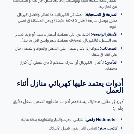
الممتاز عنده سمعة طيبة وتوصيات إيجابية، اسأل جيرانك أو أصدقائك
عن تجاربهم.
السرعة في الاستجابة:
المشاكل الكهربائية ما تنتظر، وافضل كهربائي
منازل يوصل بسرعة (خلال 30-60 دقيقة) ويحل المشكلة في نفس
اليوم.
الأسعار الواضحة:
ابتعد عن اللي يعطيك أسعار غامضة أو يزيد السعر
بعد الشغل، فالكهربائي المحترف يعطيك سعر واضح قبل ما يبدأ.
الضمانات:
شوف إذا يقدم ضمان على الشغل والمواد والضمان يدل
على ثقته في شغله.
التأمين:
تأكد إن الكهربائي أو الشركة عندهم تأمين يغطي أي أضرار
محتملة.
أدوات يعتمد عليها كهربائي منازل أثناء
العمل
كهربائي منازل محترف يستخدم أدوات متطورة تضمن شغل دقيق
وآمن:
Multimeter رقمي:
لقياس الجهد والتيار والمقاومة بدقة عالية
كلامب ميتر:
لقياس التيار بدون فصل الأسلاك