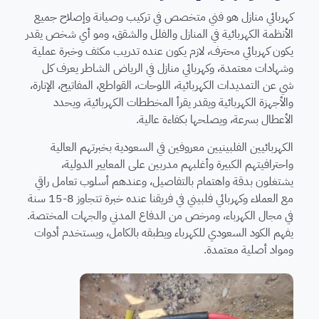
كهربائي منازل هو فني متخصص في تركيب وصيانة وإصلاح جميع
الأنظمة الكهربائية في المنازل والفلل والشقق، ومو أي شخص يقدر
يكون كهربائي محترف، لازم يكون عنده تدريب مكثف وخبرة عملية
وشهادات معتمدة، وكهربائي منازل في الرياض الشاطر يعرف كل
شي عن التمديدات الكهربائية، اللوحات، القواطع، المفاتيح، الإنارة،
والأجهزة الكهربائية ويقدر يقرأ المخططات الكهربائية، ويحدد
الأعطال بسرعة، ويصلحها بكفاءة عالية.
الكهربائيين الفلبينيين معروفين في السعودية بخبرتهم العالية
واحترافيتهم الكبيرة وأغلبهم مدربين على المعايير الدولية،
يشتغلون بدقة واهتمام بالتفاصيل، وعندهم أسلوب تعامل راقي
مع العملاء وكهربائي فلبيني في فريقنا عنده خبرة تتجاوز 8-15 سنة
في مجال الكهرباء، ومرخص من الدفاع المدني والجهات المختصة.
يفهم الكود السعودي للكهرباء ويطبقه بالكامل، ويستخدم أدوات
ومواد أصلية معتمدة.