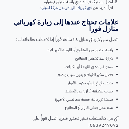
اتصل بمحترف فوراً عند أي رائحة احتراق أو شرارة
اقرأ المزيد عن
فني كهرباء بالرياض من شركة اسبارك
علامات تحتاج عندها إلى زيارة كهربائي
منازل فوراً
اتصل على كهربائي منازل ٢٤ ساعة فوراً إذا لاحظت هالعلامات:
رائحة احتراق من المفاتيح أو اللوحة الكهربائية
شرارة عند تشغيل المفاتيح
سخونة زائدة في اللوحة أو الكابلات
فصل متكرر للقواطع بدون سبب واضح
تذبذب في الإنارة أو خفوت الأنوار
صوت طقطقة أو أزيز من الأسلاك
صعقة كهربائية خفيفة عند لمس الأجهزة
عدم عمل بعض البرايز أو المفاتيح
أي من هالعلامات تعتبر تحذير خطير، اتصل فوراً على
0539247092!